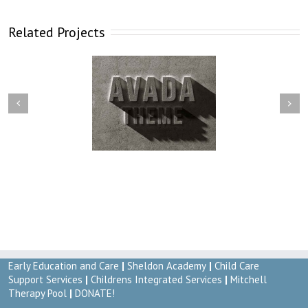
Related Projects
Next
revious
ris Fringilla Voluts
Proin Sodales Quam
Early Education and Care
|
Sheldon Academy
|
Child Care
Support Services
|
Childrens Integrated Services
|
Mitchell
Therapy Pool
|
DONATE!