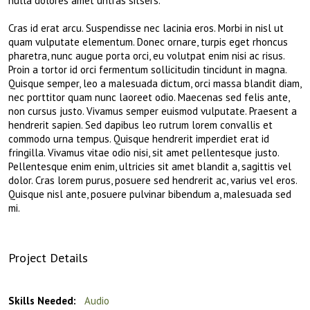
nulla dolores amet untras sitsers.
Cras id erat arcu. Suspendisse nec lacinia eros. Morbi in nisl ut
quam vulputate elementum. Donec ornare, turpis eget rhoncus
pharetra, nunc augue porta orci, eu volutpat enim nisi ac risus.
Proin a tortor id orci fermentum sollicitudin tincidunt in magna.
Quisque semper, leo a malesuada dictum, orci massa blandit diam,
nec porttitor quam nunc laoreet odio. Maecenas sed felis ante,
non cursus justo. Vivamus semper euismod vulputate. Praesent a
hendrerit sapien. Sed dapibus leo rutrum lorem convallis et
commodo urna tempus. Quisque hendrerit imperdiet erat id
fringilla. Vivamus vitae odio nisi, sit amet pellentesque justo.
Pellentesque enim enim, ultricies sit amet blandit a, sagittis vel
dolor. Cras lorem purus, posuere sed hendrerit ac, varius vel eros.
Quisque nisl ante, posuere pulvinar bibendum a, malesuada sed
mi.
Project Details
Skills Needed:
Audio